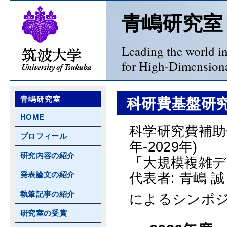
青嶋研究室
Leading the world in 
for High-Dimensiona
青嶋研究室
科研費基盤研究
HOME
科学研究費補助金 
プロフィール
年-2029年)
研究内容の紹介
「大規模複雑デ
発表論文の紹介
代表者: 青嶋 誠
執筆記事の紹介
によるシンポ
研究室の受賞