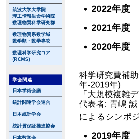
2022年
筑波大学大学院
理工情報生命学術院
数理物質科学研究群
2021年
数理物質系数学域
数学類・数学専攻
2020年
数理科学研究コア
(RCMS)
科学研究費補助金 
学会関連
年-2019年)
日本学術会議
「大規模複雑デ
代表者: 青嶋 誠
統計関連学会連合
日本統計学会
によるシンポ
統計質保証推進協会
2019年
日本数学会