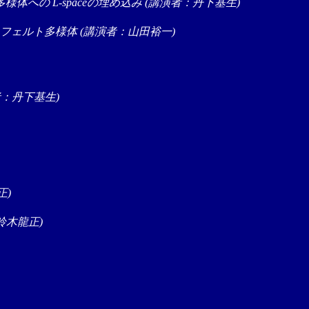
様体への L-spaceの埋め込み (講演者：丹下基生)
イフェルト多様体 (講演者：山田裕一)
演者：丹下基生)
正)
鈴木龍正)