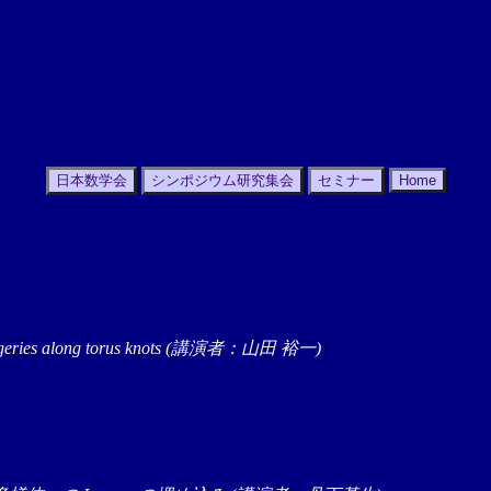
日本数学会
シンポジウム研究集会
セミナー
Home
 of surgeries along torus knots (講演者：山田 裕一)