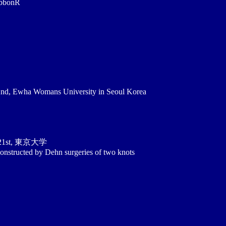
bbonR
2nd, Ewha Womans University in Seoul Korea
b/21st, 東京大学
constructed by Dehn surgeries of two knots