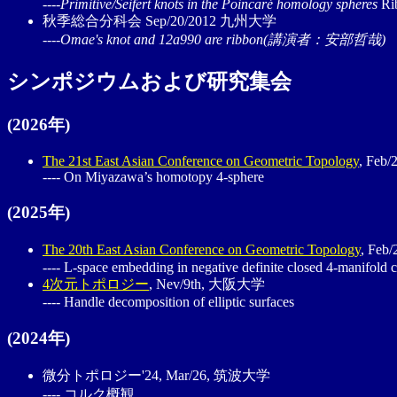
----Primitive/Seifert knots in the Poincaré homology spheres
Ri
秋季総合分科会 Sep/20/2012 九州大学
----Omae's knot and 12a990 are ribbon(講演者：安部哲哉)
シンポジウムおよび研究集会
(2026年)
The 21st East Asian Conference on Geometric Topology
, Feb/
---- On Miyazawa’s homotopy 4-sphere
(2025年)
The 20th East Asian Conference on Geometric Topology
, Fe
---- L-space embedding in negative definite closed 4-manifold 
4次元トポロジー
, Nev/9th, 大阪大学
---- Handle decomposition of elliptic surfaces
(2024年)
微分トポロジー'24, Mar/26, 筑波大学
---- コルク概観