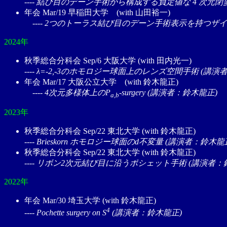
---- 結び目のデーン手術から構成する負定値な 4 次元閉多
年会 Mar/19 早稲田大学 (with 山田裕一)
---- 2つのトーラス結び目のデーン手術表示を持つザ
2024年
秋季総合分科会 Sep/6 大阪大学 (with 田内光一)
---- λ=-2,-3のホモロジー球面上のレンズ空間手術 (講
年会 Mar/17 大阪公立大学 (with 鈴木龍正)
---- 4次元多様体上のP
-surgery (講演者：鈴木龍正)
a,b
2023年
秋季総合分科会 Sep/22 東北大学 (with 鈴木龍正)
---- Brieskorn ホモロジー球面のd不変量 (講演者：鈴木龍
秋季総合分科会 Sep/22 東北大学 (with 鈴木龍正)
---- リボン2次元結び目に沿うポシェット手術 (講演者：
2022年
年会 Mar/30 埼玉大学 (with 鈴木龍正)
4
---- Pochette surgery on S
(講演者：鈴木龍正)