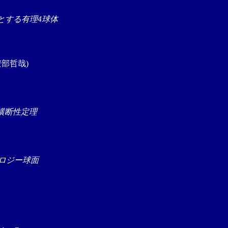
境界とする有理4球体
部哲哉)
る横断性定理
ロジー球面