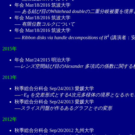
年会 Mar/18/2016 筑波大学
---- ある結び目のWhitehead doubleの二重分岐被覆を
年会 Mar/18/2016 筑波大学
---- 有限位数コルクについて
年会 Mar/18/2016 筑波大学
4
---- Ribbon disks via handle decompositions of B
(講演者：安
2015年
年会 Mar/24/2015 明治大学
----レンズ空間結び目のAlexander 多項式の係数に関す
2013年
秋季総合分科会 Sep/24/2013 愛媛大学
----−E
を交差形式とする4次元多様体の境界となるホモ
8
秋季総合分科会 Sep/24/2013 愛媛大学
----スライス円盤が作るあるグラフとその変形
2012年
秋季総合分科会 Sep/20/2012 九州大学