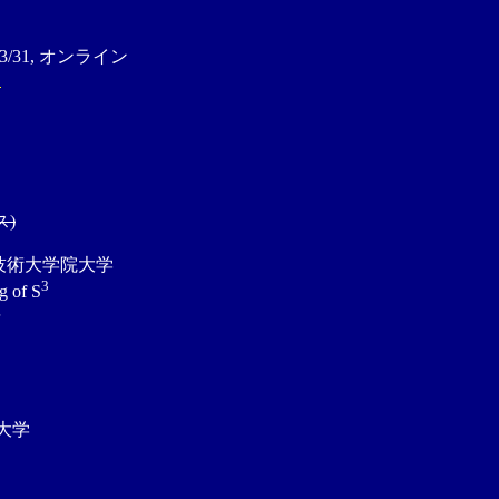
/31, オンライン
ド
ス)
科学技術大学院大学
3
g of S
浜
道大学