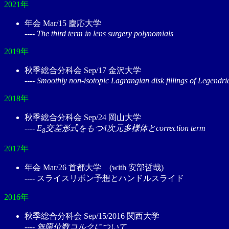
2021年
年会 Mar/15 慶応大学
---- The third term in lens surgery polynomials
2019年
秋季総合分科会 Sep/17 金沢大学
---- Smoothly non-isotopic Lagrangian disk fillings of Legendri
2018年
秋季総合分科会 Sep/24 岡山大学
---- E
交差形式をもつ4次元多様体とcorrection term
8
2017年
年会 Mar/26 首都大学 (with 安部哲哉)
----
スライスリボン予想とハンドルスライド
2016年
秋季総合分科会 Sep/15/2016 関西大学
---- 無限位数コルクについて