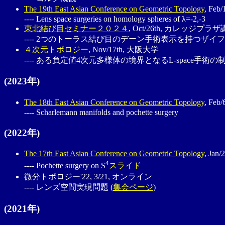
The 19th East Asian Conference on Geometric Topology
, F
---- Lens space surgeries on homology spheres of λ=-2,-3
東北結び目セミナー２０２４
, Oct/26th, カレッジプラ
---- 2つのトーラス結び目のデーン手術表示を持つ
４次元トポロジー
, Nov/17th, 大阪大学
---- ある負定値4次元多様体の境界となるL-space
(2023年)
The 18th East Asian Conference on Geometric Topology
, Fe
---- Scharlemann manifolds and pochette surgery
(2022年)
The 17th East Asian Conference on Geometric Topology
, Ja
4
---- Pochette surgery on S
スライド
微分トポロジー'22, 3/21, オンライン
---- レンズ空間実現問題 (
集会ページ
)
(2021年)