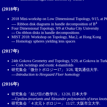
(2018年)
2018 Mini-workshp on Low Dimensional Topology, 9/15, at
4
---- Ribbon disk diagrams in handle decomposition of B
Four Dimensional Topology, 9/9 at Osaka City University
--- On ribbon disks in handle decompositions
MIST 2018: Workshop on Topology, Mar.2, at Hong Kong
--- Homology spheres yielding lens spaces
(2017年)
24th Gokova Geometry and Topology, 5/29, at Gokova in Tur
--- Cork twistings and exotic 4-manifolds
研究集会「微分トポロジー17」 3/28, 電気通信大学.
----Introduction to Heegaard Floer homology
(2016年)
研究集会「結び目の数学IX」12/20, 日本大学
---Upsilon-invariants and Alexander polynomials of torus knots
研究集会「４次元トポロジー」 11/27, 大阪市立大学.