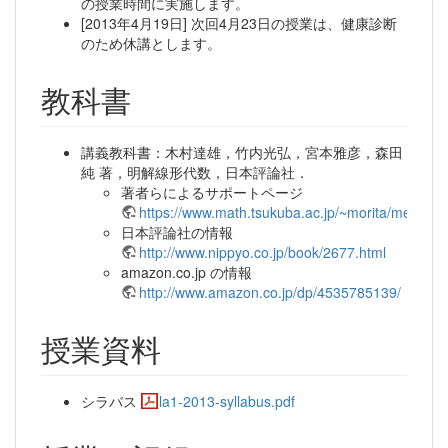
の授業時間に実施します。
[2013年4月19日] 次回4月23日の授業は、健康診断
のため休講とします。
教科書
講義教科書：木村達雄，竹内光弘，宮本雅彦，森田
純 著，明解線形代数，日本評論社．
著者らによるサポートページ
https://www.math.tsukuba.ac.jp/~morita/meikai_
日本評論社の情報
http://www.nippyo.co.jp/book/2677.html
amazon.co.jp の情報
http://www.amazon.co.jp/dp/4535785139/
授業資料
シラバス
la1-2013-syllabus.pdf