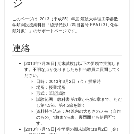
ジ
このページは, 2013（平成25）年度 筑波大学理工学群数
学類開設授業科目「線形代数I（科目番号 FBA1131, 化学
類対象）」のサポートページです。
連絡
[2013年7月26日] 期末試験は以下の要領で実施しま
す。不明な点がありましたら担当教員に質問してく
ださい。
日時：2013年8月2日（金）授業時
場所：授業場所
形式：筆記試験
試験範囲：教科書 第1章から第5章まで、ただ
し第4.3節、第4.5節を除く
資料持ち込み：A4以内の大きさのメモ（自作
のもの）1枚まで※表、裏両面とも使用可で
す。
[2013年7月19日] 今学期の期末試験は8月2日（金）